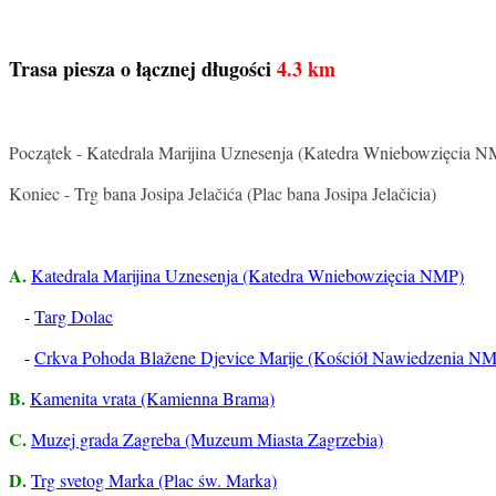
Trasa piesza o łącznej długości
4.3 km
Początek - Katedrala Marijina Uznesenja (Katedra Wniebowzięcia 
Koniec - Trg bana Josipa Jelačića (Plac bana Josipa Jelačicia)
A.
Katedrala Marijina Uznesenja (Katedra Wniebowzięcia NMP)
-
Targ Dolac
-
Crkva Pohoda Blažene Djevice Marije (Kościół Nawiedzenia N
B.
Kamenita vrata (Kamienna Brama)
C.
Muzej grada Zagreba (Muzeum Miasta Zagrzebia)
D.
Trg svetog Marka (Plac św. Marka)