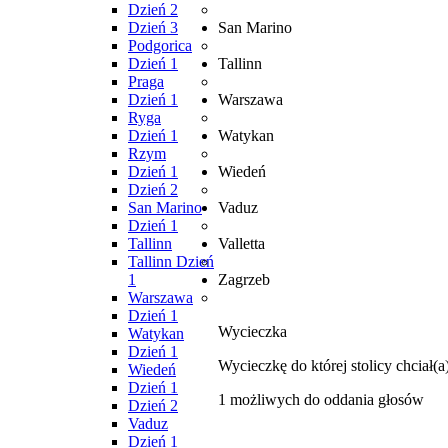
Dzień 2
Dzień 3
San Marino
Podgorica
Dzień 1
Tallinn
Praga
Dzień 1
Warszawa
Ryga
Dzień 1
Watykan
Rzym
Dzień 1
Wiedeń
Dzień 2
San Marino
Vaduz
Dzień 1
Tallinn
Valletta
Tallinn Dzień
1
Zagrzeb
Warszawa
Dzień 1
Wycieczka
Watykan
Dzień 1
Wycieczkę do której stolicy chciał
Wiedeń
Dzień 1
1
możliwych do oddania głosów
Dzień 2
Vaduz
Dzień 1