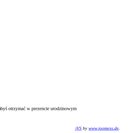
(a)byś otrzymać w prezencie urodzinowym
jVS
by
www.joomess.de
.