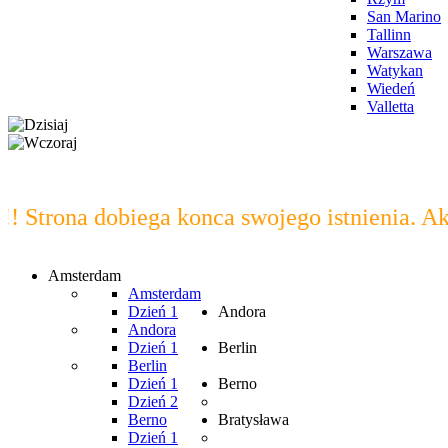
San Marino
Tallinn
Warszawa
Watykan
Wiedeń
Valletta
trona dobiega konca swojego istnienia. Aktyw
Amsterdam
Amsterdam
Dzień 1
Andora
Andora
Dzień 1
Berlin
Berlin
Dzień 1
Berno
Dzień 2
Berno
Bratysława
Dzień 1