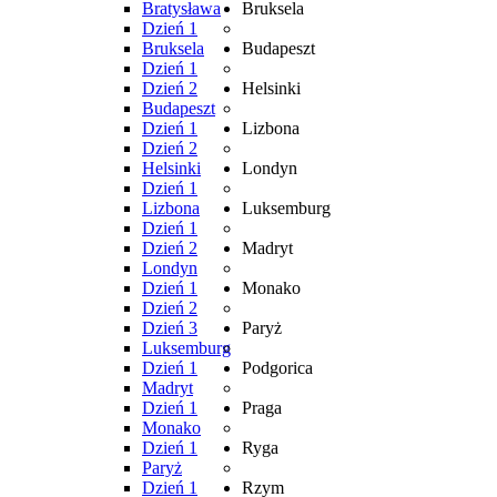
Bratysława
Bruksela
Dzień 1
Bruksela
Budapeszt
Dzień 1
Dzień 2
Helsinki
Budapeszt
Dzień 1
Lizbona
Dzień 2
Helsinki
Londyn
Dzień 1
Lizbona
Luksemburg
Dzień 1
Dzień 2
Madryt
Londyn
Dzień 1
Monako
Dzień 2
Dzień 3
Paryż
Luksemburg
Dzień 1
Podgorica
Madryt
Dzień 1
Praga
Monako
Dzień 1
Ryga
Paryż
Dzień 1
Rzym