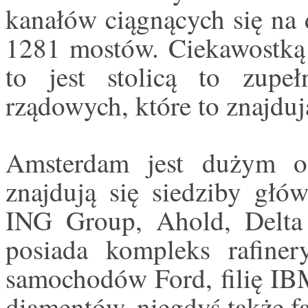
kanałów ciągnących się na 
1281 mostów. Ciekawostką j
to jest stolicą to zupeł
rządowych, które to znajduj
Amsterdam jest dużym o
znajdują się siedziby gł
ING Group, Ahold, Delta 
posiada kompleks rafiner
samochodów Ford, filię IBM
diamentów, niegdyś także f