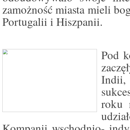
zamożność miasta mieli bog
Portugalii i Hiszpanii.
Pod k
zaczę
Indii
sukc
roku
udzi
Kompanii wschodnio- indyj