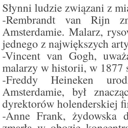
Słynni ludzie związani z mi
-Rembrandt van Rijn z
Amsterdamie. Malarz, ryso
jednego z największych arty
-Vincent van Gogh, uważ
malarzy w historii, w 1877 
-Freddy Heineken uro
Amsterdamie, był znac
dyrektorów holenderskiej f
-Anne Frank, żydowska dz
zmarła w obozie koncen