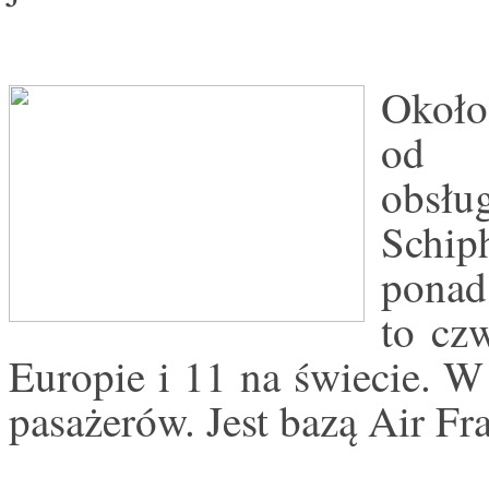
Około
od A
obsłu
Schip
ponad
to cz
Europie i 11 na świecie. W
pasażerów. Jest bazą Air F