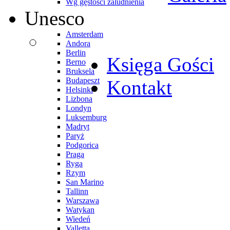
Wg gęstości zaludnienia
Unesco
Amsterdam
Andora
Berlin
Księga Gości
Berno
Bruksela
Budapeszt
Kontakt
Helsinki
Lizbona
Londyn
Luksemburg
Madryt
Paryż
Podgorica
Praga
Ryga
Rzym
San Marino
Tallinn
Warszawa
Watykan
Wiedeń
Valletta