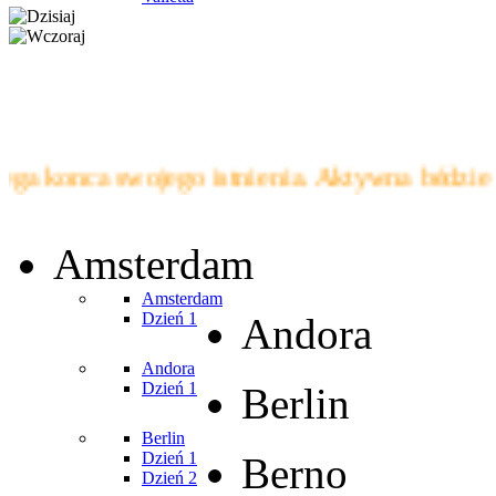
konca swojego istnienia. Aktywna bédzie i wi
Amsterdam
Amsterdam
Dzień 1
Andora
Andora
Dzień 1
Berlin
Berlin
Dzień 1
Berno
Dzień 2