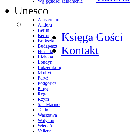
Wg gęstości zaludnienia
Unesco
Amsterdam
Andora
Berlin
Księga Gości
Berno
Bruksela
Budapeszt
Kontakt
Helsinki
Lizbona
Londyn
Luksemburg
Madryt
Paryż
Podgorica
Praga
Ryga
Rzym
San Marino
Tallinn
Warszawa
Watykan
Wiedeń
Valletta