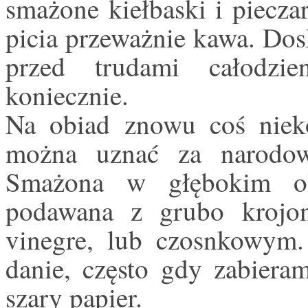
smażone kiełbaski i piecza
picia przeważnie kawa. Dos
przed trudami całodzie
koniecznie.
Na obiad znowu coś nieko
można uznać za narodow
Smażona w głębokim ole
podawana z grubo krojo
vinegre, lub czosnkowym.
danie, często gdy zabiera
szary papier.