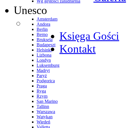
Wg gęstości zaludnienia
Unesco
Amsterdam
Andora
Berlin
Księga Gości
Berno
Bruksela
Budapeszt
Kontakt
Helsinki
Lizbona
Londyn
Luksemburg
Madryt
Paryż
Podgorica
Praga
Ryga
Rzym
San Marino
Tallinn
Warszawa
Watykan
Wiedeń
Valletta