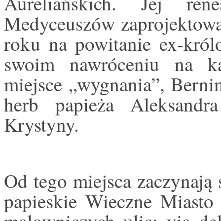
Aureliańskich. Jej re
Medyceuszów zaprojektowa
roku na powitanie ex-król
swoim nawróceniu na k
miejsce „wygnania”, Bernin
herb papieża Aleksandra
Krystyny.
Od tego miejsca zaczynają 
papieskie Wieczne Miasto 
malowniczych ulic: via de