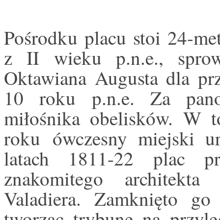
Pośrodku placu stoi 24-met
z II wieku p.n.e., spro
Oktawiana Augusta dla pr
10 roku p.n.e. Za pano
miłośnika obelisków. W t
roku
ówczesny miejski u
latach 1811-22 plac p
znakomitego architekta 
Valadiera. Zamknięto go
tworząc trybunę na przyl