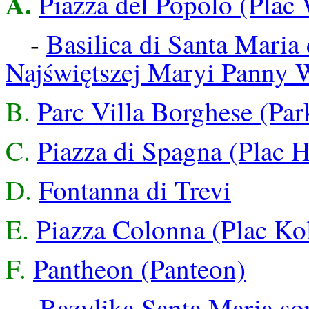
A.
Piazza del Popolo (Plac
-
Basilica di Santa Maria
Najświętszej Maryi Panny 
B.
Parc Villa Borghese (Par
C.
Piazza di Spagna (Plac H
D.
Fontanna di Trevi
E.
Piazza Colonna (Plac K
F.
Pantheon (Panteon)
-
Bazylika Santa Maria so