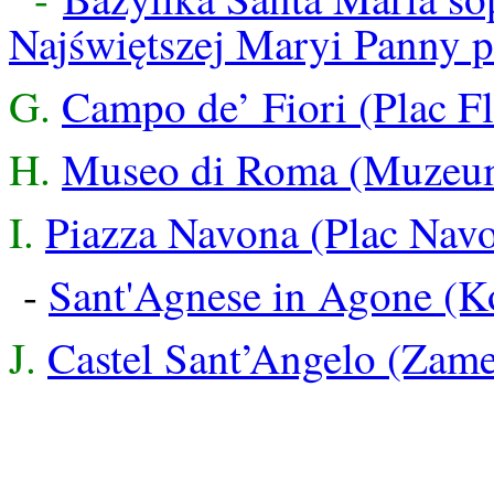
Najświętszej Maryi Panny 
G.
Campo de’ Fiori (Plac F
H.
Museo di Roma (Muzeu
I.
Piazza Navona (Plac Nav
-
Sant'Agnese in Agone (K
J.
Castel Sant’Angelo (Zame