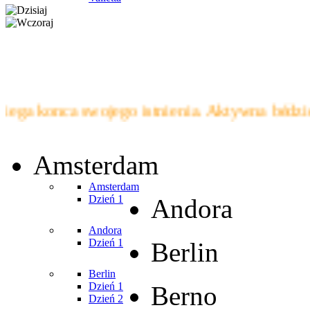
a konca swojego istnienia. Aktywna bédzie i
Amsterdam
Amsterdam
Dzień 1
Andora
Andora
Dzień 1
Berlin
Berlin
Dzień 1
Berno
Dzień 2