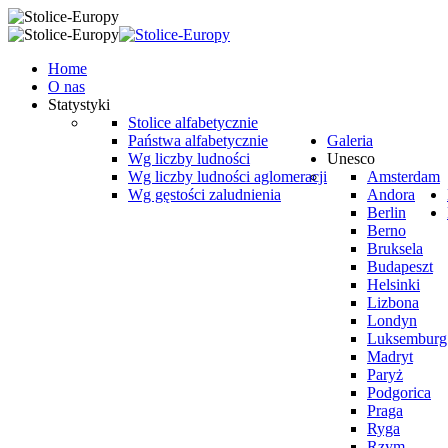
Home
O nas
Statystyki
Stolice alfabetycznie
Państwa alfabetycznie
Galeria
Wg liczby ludności
Unesco
Wg liczby ludności aglomeracji
Amsterdam
Wg gęstości zaludnienia
Andora
Berlin
Berno
Bruksela
Budapeszt
Helsinki
Lizbona
Londyn
Luksemburg
Madryt
Paryż
Podgorica
Praga
Ryga
Rzym