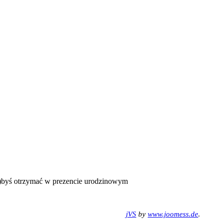
(a)byś otrzymać w prezencie urodzinowym
jVS
by
www.joomess.de
.