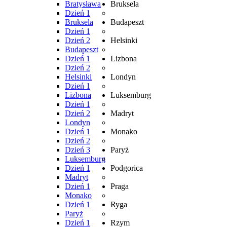
Bratysława
Bruksela
Dzień 1
Bruksela
Budapeszt
Dzień 1
Dzień 2
Helsinki
Budapeszt
Dzień 1
Lizbona
Dzień 2
Helsinki
Londyn
Dzień 1
Lizbona
Luksemburg
Dzień 1
Dzień 2
Madryt
Londyn
Dzień 1
Monako
Dzień 2
Dzień 3
Paryż
Luksemburg
Dzień 1
Podgorica
Madryt
Dzień 1
Praga
Monako
Dzień 1
Ryga
Paryż
Dzień 1
Rzym