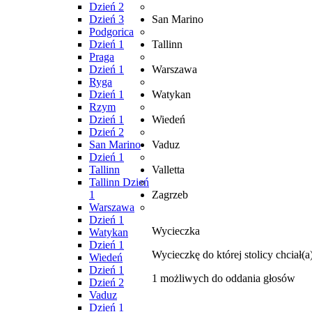
Dzień 2
Dzień 3
San Marino
Podgorica
Dzień 1
Tallinn
Praga
Dzień 1
Warszawa
Ryga
Dzień 1
Watykan
Rzym
Dzień 1
Wiedeń
Dzień 2
San Marino
Vaduz
Dzień 1
Tallinn
Valletta
Tallinn Dzień
1
Zagrzeb
Warszawa
Dzień 1
Wycieczka
Watykan
Dzień 1
Wycieczkę do której stolicy chciał
Wiedeń
Dzień 1
1
możliwych do oddania głosów
Dzień 2
Vaduz
Dzień 1