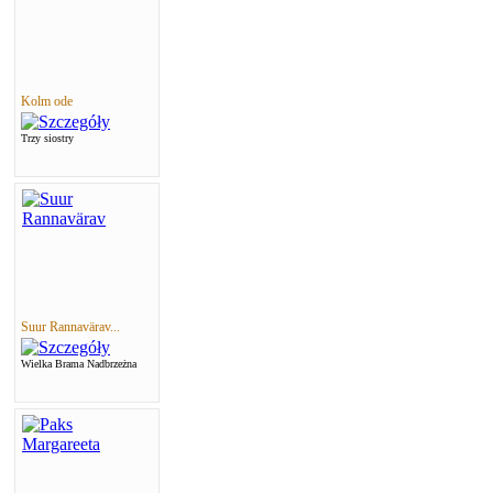
Kolm ode
Trzy siostry
Suur Rannavärav...
Wielka Brama Nadbrzeżna