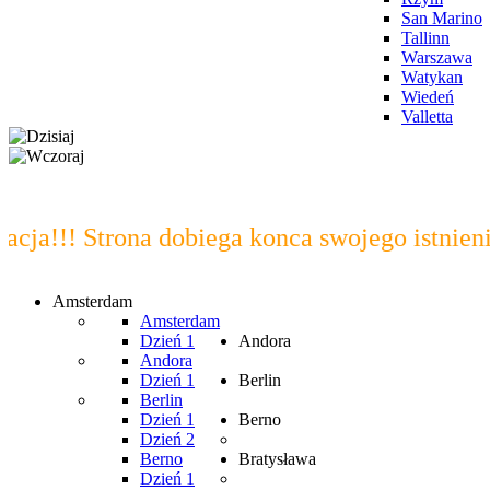
San Marino
Tallinn
Warszawa
Watykan
Wiedeń
Valletta
!!! Strona dobiega konca swojego istnienia. 
Amsterdam
Amsterdam
Dzień 1
Andora
Andora
Dzień 1
Berlin
Berlin
Dzień 1
Berno
Dzień 2
Berno
Bratysława
Dzień 1