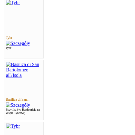
Tybr
Tybr
Basilica di San...
Bazylika św. Bartłomieja na
Wspie Tybrowej