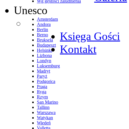
Wg gęstości zaludnienia
Unesco
Amsterdam
Andora
Berlin
Księga Gości
Berno
Bruksela
Budapeszt
Kontakt
Helsinki
Lizbona
Londyn
Luksemburg
Madryt
Paryż
Podgorica
Praga
Ryga
Rzym
San Marino
Tallinn
Warszawa
Watykan
Wiedeń
Valletta