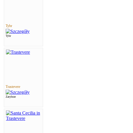
Tybr
Tybr
Trastevere
Zatybrze