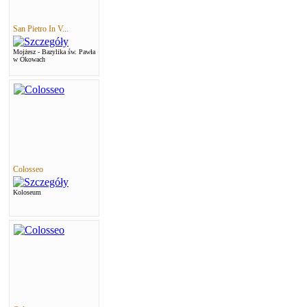
San Pietro In V...
Mojżesz - Bazylika św. Pawła
w Okowach
Colosseo
Koloseum